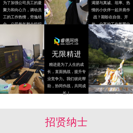
为了加强公司员工的凝
渴望与真诚、坦率、热
聚力和向心力，调动员
情的小伙伴一起并肩作
工的工作热情，劳逸结
战？期盼在自信、开
合，公司每年都会组织
放、分享的工作氛围中
员工集体出游。在放松
快速成长？希望用坚
心情的同时，促进员工
持、专注、极致的专业
的团队精神。
精神证明自己的实力？
给梦想一个机会，加入
无限精进
我们吧！
精进是为了人生的成
长，直面挑战，提升专
业竞争力。我们彼此帮
助，协同作战，共同成
长！
招贤纳士