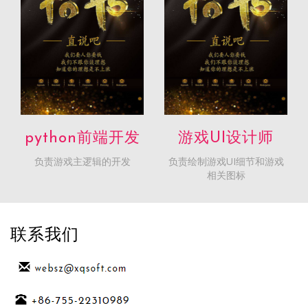
1、有一定手绘能力，熟
python前端开发
游戏UI设计师
练运用PhotoShop绘制
负责游戏主逻辑的开发
负责绘制游戏UI细节和游戏
游戏道具图标，技能图
相关图标
标，装备图标兼UI制
作；
2、了解游戏UI设计，适
联系我们
当协助UI制作；